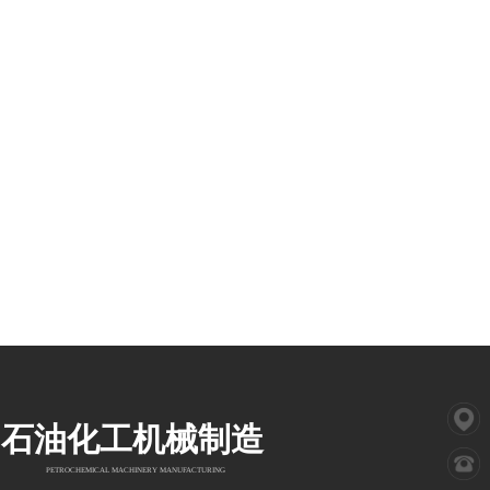
石油化工机械制造
PETROCHEMICAL MACHINERY MANUFACTURING