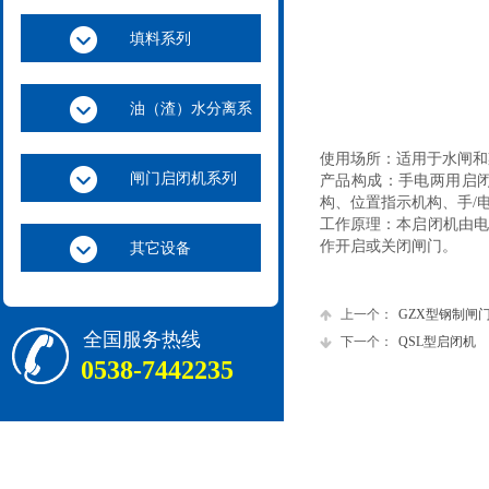
填料系列
油（渣）水分离系
列
使用场所：适用于水闸和
闸门启闭机系列
产品构成：手电两用启
构、位置指示机构、手/
工作原理：本启闭机由电
作开启或关闭闸门。
其它设备
上一个：
GZX型钢制闸
全国服务热线
下一个：
QSL型启闭机
0538-7442235