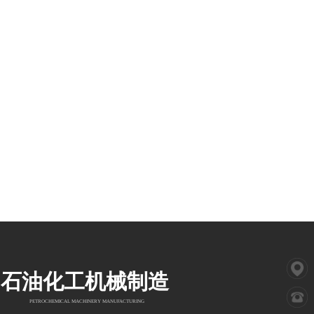
石油化工机械制造
PETROCHEMICAL MACHINERY MANUFACTURING