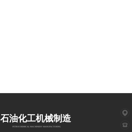
石油化工机械制造
PETROCHEMICAL MACHINERY MANUFACTURING