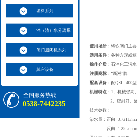
填料系列
油（渣）水分离系
列
使用场所
：铸铁闸门主要
闸门启闭机系列
选用条件
：各种方形或矩
操作介质
：石油化工污水
其它设备
注册商标
：“新潮”牌
配套设备
：配QSL 400
机械特点
：1、机械强高
全国服务热线
2、密封好、渗水量
0538-7442235
技术参数：
渗水量：正向 0.721L/m.
反向 1.25L/m.m