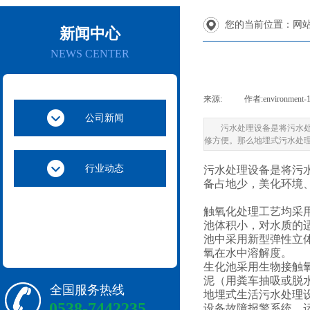
您的当前位置：
网站
新闻中心
NEWS CENTER
来源:
|
作者:
environment-
公司新闻
污水处理设备是将污水
修方便。那么地埋式污水处
行业动态
污水处理设备是将污
备占地少，美化环境
触氧化处理工艺均采
池体积小，对水质的
池中采用新型弹性立
氧在水中溶解度。
生化池采用生物接触
泥（用粪车抽吸或脱
全国服务热线
地埋式生活污水处理
0538-7442235
设备故障报警系统，