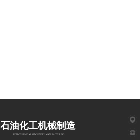
石油化工机械制造
PETROCHEMICAL MACHINERY MANUFACTURING