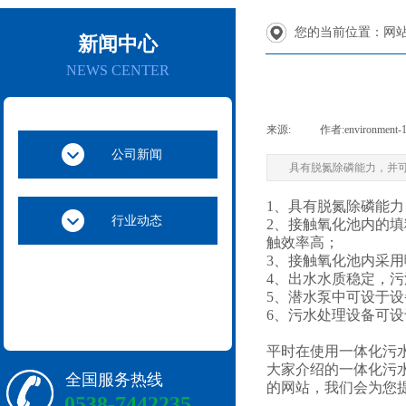
您的当前位置：
网站
新闻中心
NEWS CENTER
来源:
|
作者:
environment-
公司新闻
具有脱氮除磷能力，并
1、具有脱氮除磷能
行业动态
2、接触氧化池内的
触效率高；
3、接触氧化池内采
4、出水水质稳定，
5、潜水泵中可设于
6、污水处理设备可
平时在使用一体化污
大家介绍的一体化污
全国服务热线
的网站，我们会为您
0538-7442235