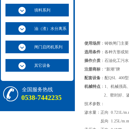
填料系列
油（渣）水分离系
列
使用场所
：铸铁闸门主要
闸门启闭机系列
选用条件
：各种方形或矩
操作介质
：石油化工污水
其它设备
注册商标
：“新潮”牌
配套设备
：配QSL 400
机械特点
：1、机械强高
全国服务热线
2、密封好、渗水量
0538-7442235
技术参数：
渗水量：正向 0.721L/m.
反向 1.25L/m.m