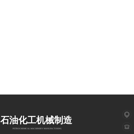
石油化工机械制造
PETROCHEMICAL MACHINERY MANUFACTURING