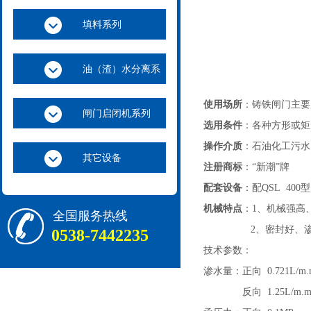
填料系列
油（渣）水分离系
列
使用场所
：铸铁闸门主要
闸门启闭机系列
选用条件
：各种方形或矩
操作介质
：石油化工污水
其它设备
注册商标
：“新潮”牌
配套设备
：配QSL 400
机械特点
：1、机械强高
全国服务热线
2、密封好、渗水量
0538-7442235
技术参数：
渗水量：正向 0.721L/m.
反向 1.25L/m.m